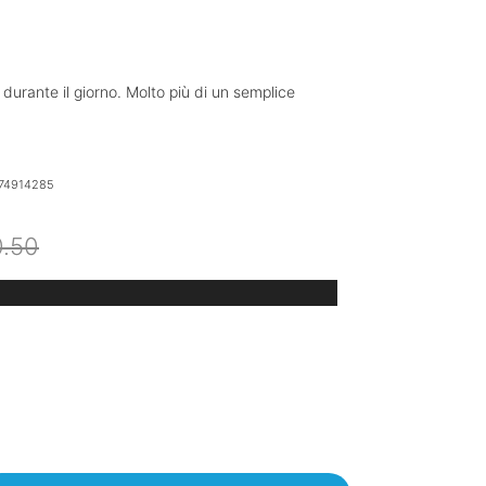
urante il giorno. Molto più di un semplice
74914285
Il
Il
0.50
prezzo
prezzo
originale
attuale
era:
è:
€20.50.
€16.40.