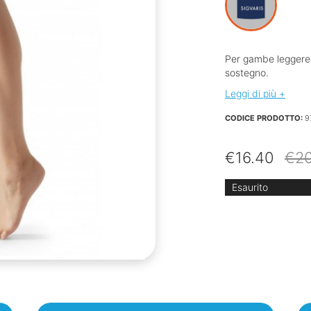
Per gambe leggere d
sostegno.
Leggi di più +
CODICE PRODOTTO:
9
€
16.40
€
2
Esaurito