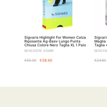
Sigvaris Highlight For Women Calza
Sigvari
Riposante Ag-Basv Lungo Punta
Maglia
Chiusa Colore Nero Taglia XL 1 Paio
Taglia 
BENESSERE GAMBE
BENESS
IL
IL
€
50.00
€
38.40
€
24.80
PREZZO
PREZZO
ORIGINALE
ATTUALE
ERA:
È:
€50.00.
€38.40.