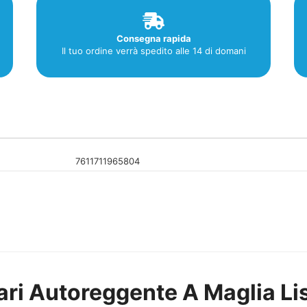
Consegna rapida
Il tuo ordine verrà spedito alle 14 di domani
7611711965804
nari Autoreggente A Maglia Li