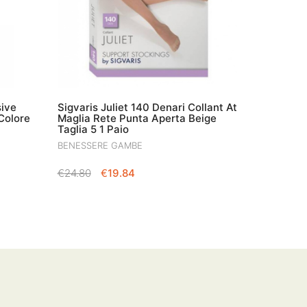
sive
Sigvaris Juliet 140 Denari Collant At
Colore
Maglia Rete Punta Aperta Beige
Taglia 5 1 Paio
BENESSERE GAMBE
IL
IL
€
24.80
€
19.84
PREZZO
PREZZO
ORIGINALE
ATTUALE
ERA:
È:
€24.80.
€19.84.