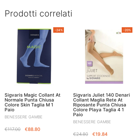
Prodotti correlati
-24%
-20%
Sigvaris Magic Collant At
Sigvaris Juliet 140 Denari
Normale Punta Chiusa
Collant Maglia Rete At
Colore Skin Taglia M 1
Riposante Punta Chiusa
Paio
Colore Playa Taglia 4 1
Paio
BENESSERE GAMBE
BENESSERE GAMBE
IL
IL
€
117.00
€
88.80
IL
IL
€
24.80
€
19.84
PREZZO
PREZZO