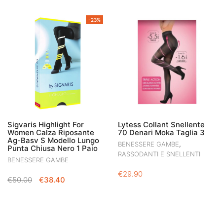
PREZZO
PREZZO
ORIGINALE
ATTUALE
ORIGINALE
ATTUALE
ERA:
È:
-23%
ERA:
È:
€117.00.
€88.80.
€24.80.
€19.84.
Sigvaris Highlight For
Lytess Collant Snellente
Women Calza Riposante
70 Denari Moka Taglia 3
Ag-Basv S Modello Lungo
,
BENESSERE GAMBE
Punta Chiusa Nero 1 Paio
RASSODANTI E SNELLENTI
BENESSERE GAMBE
€
29.90
IL
IL
€
50.00
€
38.40
PREZZO
PREZZO
ORIGINALE
ATTUALE
ERA:
È:
€50.00.
€38.40.