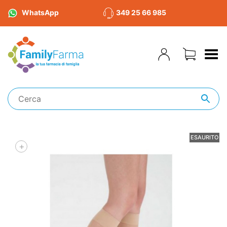
WhatsApp
349 25 66 985
Toggle Menu
ESAURITO
+