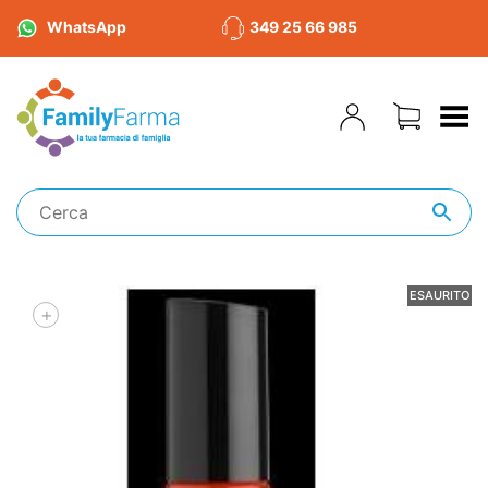
WhatsApp
349 25 66 985
Toggle Menu
ESAURITO
+