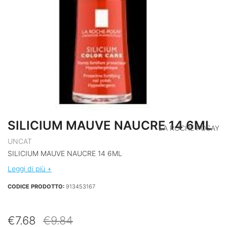
SILICIUM MAUVE NAUCRE 14 6ML
LA ROCHE POSAY
UNCAT
SILICIUM MAUVE NAUCRE 14 6ML
Leggi di più +
CODICE PRODOTTO:
913453167
Il
Il
€
7.68
€
9.84