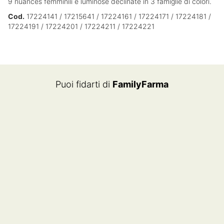
9 nuances femminili e luminose declinate in 3 famiglie di colori.
Cod.
17224141 / 17215641 / 17224161 / 17224171 / 17224181 /
17224191 / 17224201 / 17224211 / 17224221
Puoi fidarti di
FamilyFarma