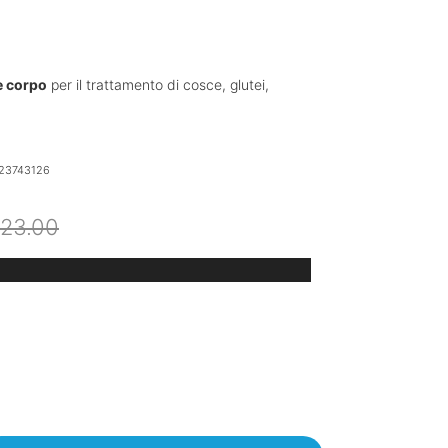
e corpo
per il trattamento di cosce, glutei,
23743126
Il
Il
123.00
prezzo
prezzo
originale
attuale
era:
è:
€123.00.
€104.55.