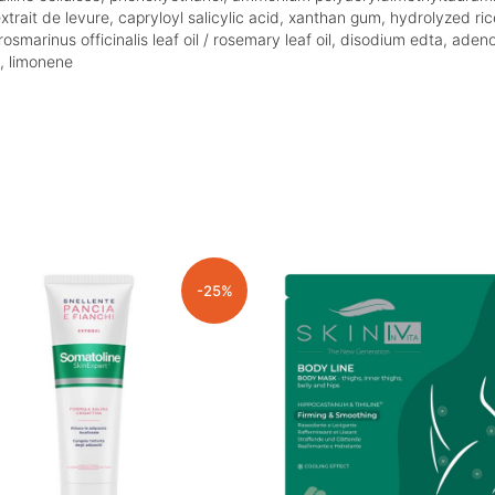
 extrait de levure, capryloyl salicylic acid, xanthan gum, hydrolyzed ri
osmarinus officinalis leaf oil / rosemary leaf oil, disodium edta, ade
, limonene
-25%