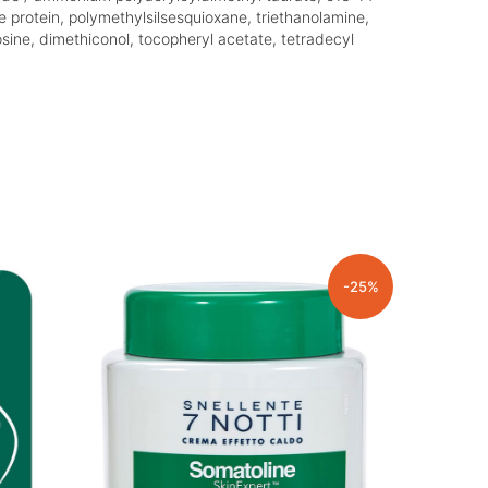
ce protein, polymethylsilsesquioxane, triethanolamine,
nosine, dimethiconol, tocopheryl acetate, tetradecyl
-25%