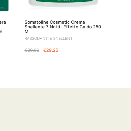
era
Somatoline Cosmetic Crema
Snellente 7 Notti- Effetto Caldo 250
G
Ml
RASSODANTI E SNELLENTI
IL
IL
€
39.00
€
29.25
PREZZO
PREZZO
ORIGINALE
ATTUALE
ERA:
È:
€39.00.
€29.25.