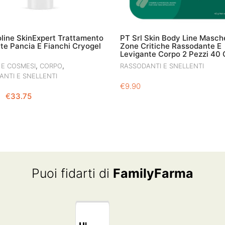
line SkinExpert Trattamento
PT Srl Skin Body Line Masch
te Pancia E Fianchi Cryogel
Zone Critiche Rassodante E
Levigante Corpo 2 Pezzi 40 
,
,
 E COSMESI
CORPO
RASSODANTI E SNELLENTI
NTI E SNELLENTI
€
9.90
IL
IL
€
33.75
PREZZO
PREZZO
ORIGINALE
ATTUALE
ERA:
È:
€45.00.
€33.75.
Puoi fidarti di
FamilyFarma