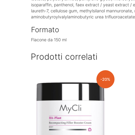
isoparaffin, panthenol, faex extract / yeast extract /
laureth-7, cellulose gum, methylsilanol mannuronate, r
aminobutyroylvalylaminobutyric urea trifluoroacetate
Formato
Flacone da 150 ml
Prodotti correlati
-20%