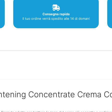
Consegna rapida
Il tuo ordine verrà spedito alle 14 di domani
ghtening Concentrate Crema C