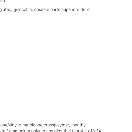
nto.
luteo, ginocchia, cosce e parte superiore delle
icone/vinyl dimethicone crosspolymer, menthyl
mide / ammonium polyacryloyldimethyl taurate, c13-14