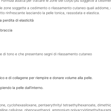
a. Formula adatta per trattare le zone del corpo più soggette a cedime
 le zone soggette a cedimento o rilassamento cutaneo quali addome, g
o rinfrescante lasciando la pelle tonica, rassodata e elastica.
 perdita di elasticità
 braccia
ive di tono e che presentano segni di rilassamento cutaneo
ico e di collagene per riempire e donare volume alla pelle.
piendo la pelle dall’interno.
icone, cyclohexasiloxane, pentaerythrityl tetraethylhexanoate, dimeth
stalline cellulose, phenoxyethanol, ammonium polyacryldimethyltaura