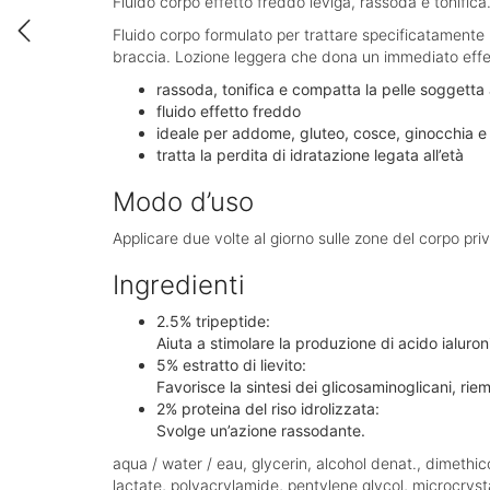
Fluido corpo effetto freddo leviga, rassoda e tonific
Fluido corpo formulato per trattare specificatamente
braccia. Lozione leggera che dona un immediato effett
rassoda, tonifica e compatta la pelle soggetta a
fluido effetto freddo
ideale per addome, gluteo, cosce, ginocchia e
tratta la perdita di idratazione legata all’età
Modo d’uso
Applicare due volte al giorno sulle zone del corpo pr
Ingredienti
2.5% tripeptide:
Aiuta a stimolare la produzione di acido ialuron
5% estratto di lievito:
Favorisce la sintesi dei glicosaminoglicani, riem
2% proteina del riso idrolizzata:
Svolge un’azione rassodante.
aqua / water / eau, glycerin, alcohol denat., dimeth
lactate, polyacrylamide, pentylene glycol, microcry