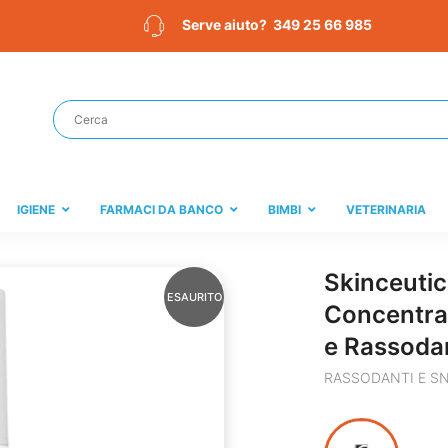
349 25 66 985
Serve aiuto?
IGIENE
FARMACI DA BANCO
BIMBI
VETERINARIA
Skinceutic
ESAURITO
Concentra
e Rassoda
RASSODANTI E S