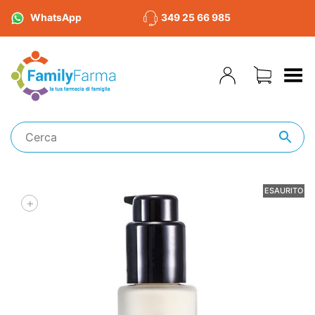
WhatsApp
349 25 66 985
Toggle Menu
ESAURITO
+