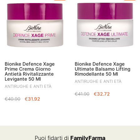
Bionike Defence Xage
Bionike Defence Xage
Prime Crema Giorno
Ultimate Balsamo Lifting
Antietà Rivitalizzante
Rimodellante 50 Ml
Levigante 50 Ml
ANTIRUGHE E ANTI ETÀ
ANTIRUGHE E ANTI ETÀ
IL
IL
€
41.90
€
32.72
IL
IL
€
40.90
€
31.92
PREZZO
PREZZO
PREZZO
PREZZO
ORIGINALE
ATTUALE
ORIGINALE
ATTUALE
ERA:
È:
ERA:
È:
€41.90.
€32.72.
€40.90.
€31.92.
Puoi fidarti di
FamilyFarma