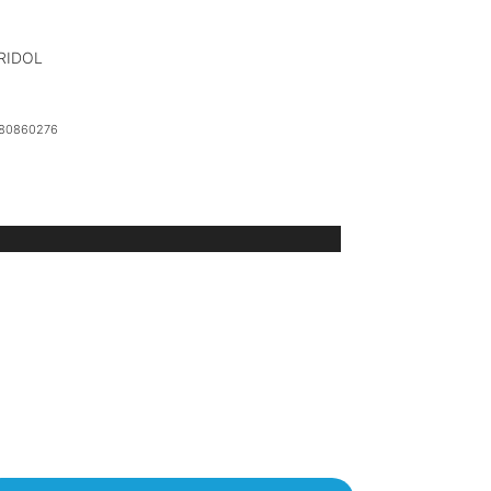
RIDOL
80860276