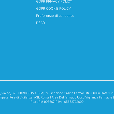
GDPR PRIVACY POLICY
GDPR COOKIE POLICY
Preferenze di consenso
DSAR
i, via po, 37 - 00198 ROMA (RM). N. Iscrizione Ordine Farmacisti 9060 In Data 
mpetente e di Vigilanza: ASL Roma 1 Area Del farmaco Uosd Vigilanza Farmacie 
Rea : RM 908607 P.iva: 05652731000