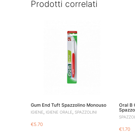
Prodotti correlati
Gum End Tuft Spazzolino Monouso
Oral B 
Spazzo
,
,
IGIENE
IGIENE ORALE
SPAZZOLINI
SPAZZOL
€
5.70
€
1.70