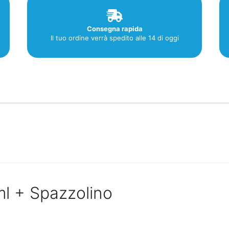
Consegna rapida
Il tuo ordine verrà spedito alle 14 di oggi
ml + Spazzolino