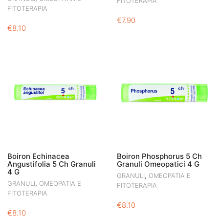
FITOTERAPIA
FITOTERAPIA
€
7.90
€
8.10
Boiron Echinacea
Boiron Phosphorus 5 Ch
Angustifolia 5 Ch Granuli
Granuli Omeopatici 4 G
4 G
,
GRANULI
OMEOPATIA E
,
GRANULI
OMEOPATIA E
FITOTERAPIA
FITOTERAPIA
€
8.10
€
8.10