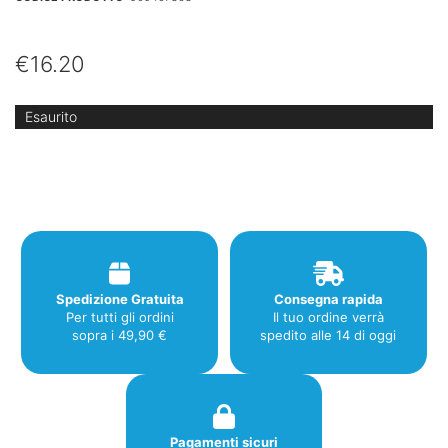
€
16.20
Esaurito
Spedizione Gratuita
Consegna rapida
Per tutti gli ordini
Il tuo ordine verrà
sopra i 49,90 €
spedito alle 14 di oggi
Pagamenti sicuri