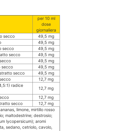
per 10 ml
dose
giornaliera
to secco
49,5 mg
o
49,5 mg
to secco
49,5 mg
ratto secco
49,5 mg
 secco
49,5 mg
to secco
49,5 mg
estratto secco
49,5 mg
 secco
12,7 mg
,5:1) radice
12,7 mg
secco
12,7 mg
stratto secco
12,7 mg
 ananas, limone, mirtillo rosso
io; maltodestrine; destrosio;
num lycopersicum); aromi
ta, sedano, cetriolo, cavolo,