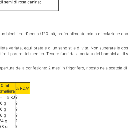
di semi di rosa canina;
 un bicchiere d’acqua (120 ml), preferibilmente prima di colazione oppur
dieta variata, equilibrata e di un sano stile di vita. Non superare le d
e il parere del medico. Tenere fuori dalla portata dei bambini al di so
ertura della confezione: 2 mesi in frigorifero, riposto nela scatola di
10 ml
% RDA*
rnaliera
– 119 kJ
?
6 g
?
6 g
?
8 g
?
24 g
?
58 g
?