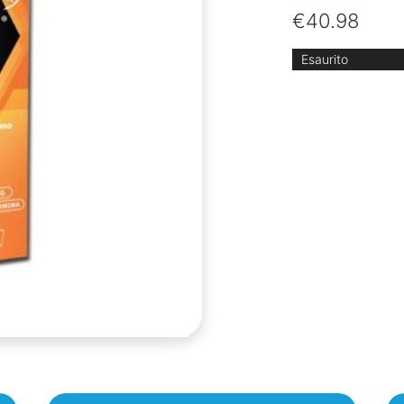
€
40.98
Esaurito