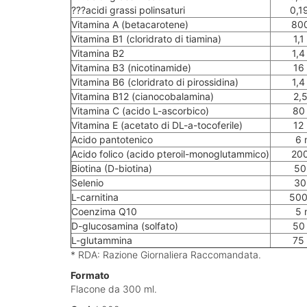
???acidi grassi polinsaturi
0,1
Vitamina A (betacarotene)
800
Vitamina B1 (cloridrato di tiamina)
1,1
Vitamina B2
1,4
Vitamina B3 (nicotinamide)
16
Vitamina B6 (cloridrato di pirossidina)
1,4
Vitamina B12 (cianocobalamina)
2,5
Vitamina C (acido L-ascorbico)
80
Vitamina E (acetato di DL-a-tocoferile)
12
Acido pantotenico
6 
Acido folico (acido pteroil-monoglutammico)
200
Biotina (D-biotina)
50
Selenio
30
L-carnitina
500
Coenzima Q10
5 
D-glucosamina (solfato)
50
L-glutammina
75
* RDA: Razione Giornaliera Raccomandata.
Formato
Flacone da 300 ml.