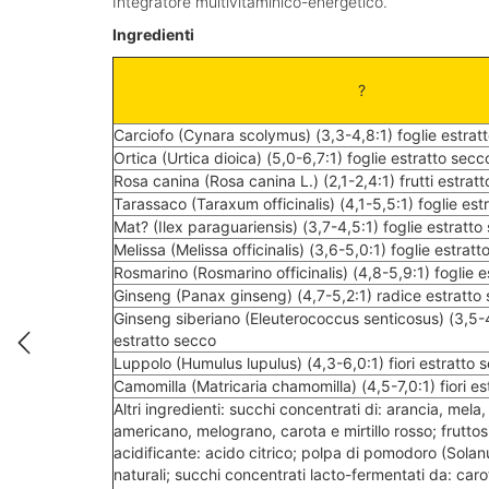
Integratore multivitaminico-energetico.
Ingredienti
?
Carciofo (Cynara scolymus) (3,3-4,8:1) foglie estrat
Ortica (Urtica dioica) (5,0-6,7:1) foglie estratto secc
Rosa canina (Rosa canina L.) (2,1-2,4:1) frutti estrat
Tarassaco (Taraxum officinalis) (4,1-5,5:1) foglie est
Mat? (Ilex paraguariensis) (3,7-4,5:1) foglie estratto
Melissa (Melissa officinalis) (3,6-5,0:1) foglie estrat
Rosmarino (Rosmarino officinalis) (4,8-5,9:1) foglie 
Ginseng (Panax ginseng) (4,7-5,2:1) radice estratto
Ginseng siberiano (Eleuterococcus senticosus) (3,5-4
estratto secco
Luppolo (Humulus lupulus) (4,3-6,0:1) fiori estratto 
Camomilla (Matricaria chamomilla) (4,5-7,0:1) fiori e
Altri ingredienti: succhi concentrati di: arancia, mela,
americano, melograno, carota e mirtillo rosso; fruttos
acidificante: acido citrico; polpa di pomodoro (Sola
naturali; succhi concentrati lacto-fermentati da: caro