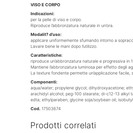
VISO E CORPO
Indicazioni:
per la pelle di viso e corpo.
Riproduce l’abbronzatura naturale in un’ora.
Modalit? d’uso:
applicare uniformemente sfumando intorno a sopraccigli
Lavare bene le mani dopo l’utilizzo.
Caratteristiche:
riproduce un’abbronzatura naturale e progressiva in 1
Mantiene l’abbronzatura luminosa per effetto degli age
La texture fondente permette un’applicazione facile, 
Componenti:
aqua/water; propylene glycol; dihydroxyacetone; ethy
arachidyl alcohol; peg-100 stearate; di-c12-13 alkyl 
edta; ethylparaben; glycine soja/soybean oil; isobu
Cod.
17503674
Prodotti correlati