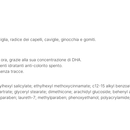
a, radice dei capelli, caviglie, ginocchia e gomiti.
 ora, grazie alla sua concentrazione di DHA.
nti idratanti anti-colorito spento.
senza tracce.
lhexyl salicylate; ethylhexyl methoxycinnamate; c12-15 alkyl benzoate
tartrate; glyceryl stearate; dimethicone; arachidyl glucoside; behenyl
tylparaben; laureth-7; methylparaben; phenoxyethanol; polyacrylamide