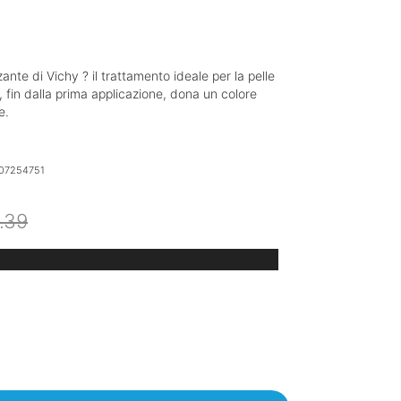
ante di Vichy ? il trattamento ideale per la pelle
, fin dalla prima applicazione, dona un colore
e.
07254751
Il
Il
.39
prezzo
prezzo
originale
attuale
era:
è:
€16.39.
€13.93.