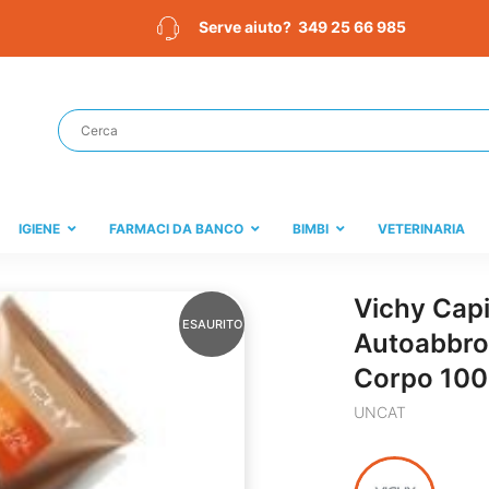
349 25 66 985
Serve aiuto?
IGIENE
FARMACI DA BANCO
BIMBI
VETERINARIA
Vichy Capit
ESAURITO
Autoabbron
Corpo 100
UNCAT