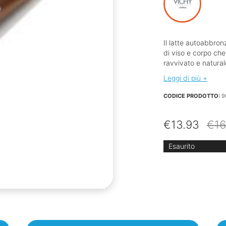
Il latte autoabbronz
di viso e corpo che
ravvivato e natural
Leggi di più +
CODICE PRODOTTO:
9
€
13.93
€
16
Esaurito