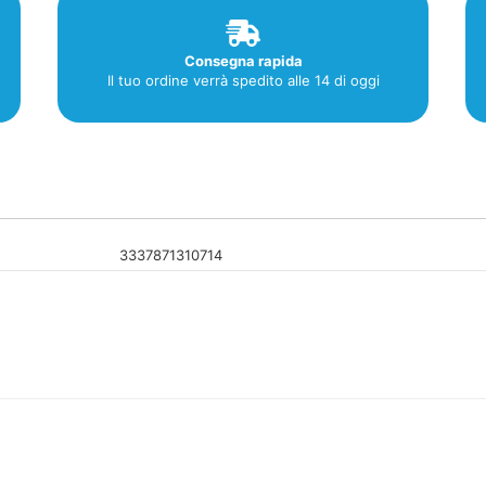
Consegna rapida
Il tuo ordine verrà spedito alle 14 di oggi
3337871310714