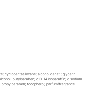
; cyclopentasiloxane; alcohol denat.; glycerin;
 alcohol; butylparaben; c13-14 isoparaffin; disodium
; propylparaben; tocopherol; parfum/fragrance.