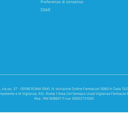
Preferenze di consenso
DSAR
i, via po, 37 - 00198 ROMA (RM). N. Iscrizione Ordine Farmacisti 9060 In Data 
mpetente e di Vigilanza: ASL Roma 1 Area Del farmaco Uosd Vigilanza Farmacie 
Rea : RM 908607 P.iva: 05652731000