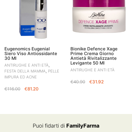
Eugenomics Eugenial
Bionike Defence Xage
Siero Viso Antiossidante
Prime Crema Giorno
30 Ml
Antietà Rivitalizzante
Levigante 50 Ml
,
ANTIRUGHE E ANTI ETÀ
ANTIRUGHE E ANTI ETÀ
,
FESTA DELLA MAMMA
PELLE
IMPURA ED ACNE
IL
IL
€
40.90
€
31.92
PREZZO
PREZZO
IL
IL
€
116.00
€
81.20
ORIGINALE
ATTUALE
PREZZO
PREZZO
ERA:
È:
ORIGINALE
ATTUALE
€40.90.
€31.92.
ERA:
È:
€116.00.
€81.20.
Puoi fidarti di
FamilyFarma