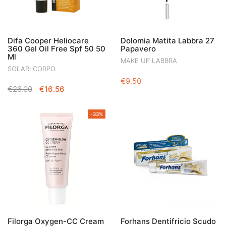
Difa Cooper Heliocare
Dolomia Matita Labbra 27
360 Gel Oil Free Spf 50 50
Papavero
Ml
MAKE UP LABBRA
SOLARI CORPO
€
9.50
IL
IL
€
26.00
€
16.56
PREZZO
PREZZO
ORIGINALE
ATTUALE
-33%
ERA:
È:
€26.00.
€16.56.
Filorga Oxygen-CC Cream
Forhans Dentifricio Scudo