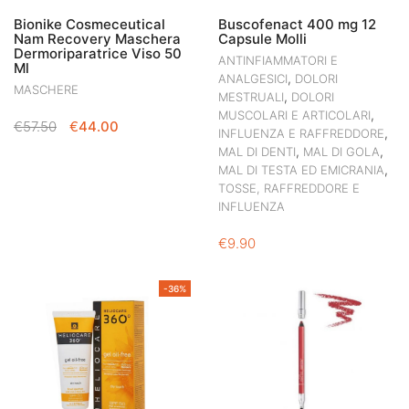
Bionike Cosmeceutical
Buscofenact 400 mg 12
Nam Recovery Maschera
Capsule Molli
Dermoriparatrice Viso 50
ANTINFIAMMATORI E
Ml
,
ANALGESICI
DOLORI
MASCHERE
,
MESTRUALI
DOLORI
,
MUSCOLARI E ARTICOLARI
IL
IL
€
57.50
€
44.00
,
INFLUENZA E RAFFREDDORE
PREZZO
PREZZO
,
,
MAL DI DENTI
MAL DI GOLA
ORIGINALE
ATTUALE
,
MAL DI TESTA ED EMICRANIA
ERA:
È:
TOSSE, RAFFREDDORE E
€57.50.
€44.00.
INFLUENZA
€
9.90
-36%