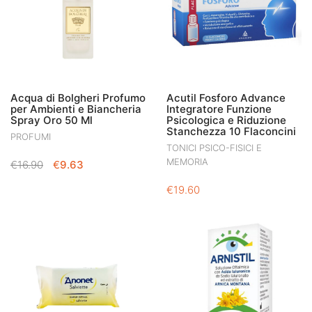
Acqua di Bolgheri Profumo
Acutil Fosforo Advance
per Ambienti e Biancheria
Integratore Funzione
Spray Oro 50 Ml
Psicologica e Riduzione
Stanchezza 10 Flaconcini
PROFUMI
TONICI PSICO-FISICI E
MEMORIA
IL
IL
€
16.90
€
9.63
PREZZO
PREZZO
€
19.60
ORIGINALE
ATTUALE
ERA:
È:
€16.90.
€9.63.