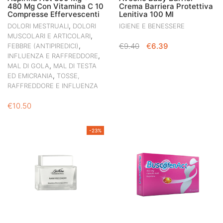
480 Mg Con Vitamina C 10
Crema Barriera Protettiva
Compresse Effervescenti
Lenitiva 100 Ml
,
DOLORI MESTRUALI
DOLORI
IGIENE E BENESSERE
,
MUSCOLARI E ARTICOLARI
IL
IL
,
€
9.40
€
6.39
FEBBRE (ANTIPIREDICI)
,
PREZZO
PREZZO
INFLUENZA E RAFFREDDORE
,
MAL DI GOLA
MAL DI TESTA
ORIGINALE
ATTUALE
,
ED EMICRANIA
TOSSE,
ERA:
È:
RAFFREDDORE E INFLUENZA
€9.40.
€6.39.
€
10.50
-23%