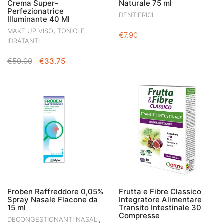
Crema Super-
Naturale 75 ml
Perfezionatrice
DENTIFRICI
Illuminante 40 Ml
,
MAKE UP VISO
TONICI E
€
7.90
IDRATANTI
IL
IL
€
50.00
€
33.75
PREZZO
PREZZO
ORIGINALE
ATTUALE
ERA:
È:
€50.00.
€33.75.
Froben Raffreddore 0,05%
Frutta e Fibre Classico
Spray Nasale Flacone da
Integratore Alimentare
15 ml
Transito Intestinale 30
Compresse
,
DECONGESTIONANTI NASALI