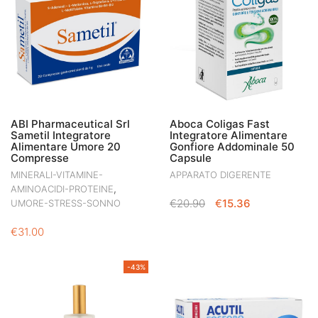
ABI Pharmaceutical Srl
Aboca Coligas Fast
Sametil Integratore
Integratore Alimentare
Alimentare Umore 20
Gonfiore Addominale 50
Compresse
Capsule
MINERALI-VITAMINE-
APPARATO DIGERENTE
,
AMINOACIDI-PROTEINE
IL
IL
€
20.90
€
15.36
UMORE-STRESS-SONNO
PREZZO
PREZZO
€
31.00
ORIGINALE
ATTUALE
ERA:
È:
€20.90.
€15.36.
-43%