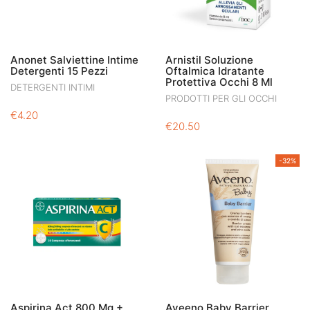
Anonet Salviettine Intime
Arnistil Soluzione
Detergenti 15 Pezzi
Oftalmica Idratante
Protettiva Occhi 8 Ml
DETERGENTI INTIMI
PRODOTTI PER GLI OCCHI
€
4.20
€
20.50
-32%
Aspirina Act 800 Mg +
Aveeno Baby Barrier