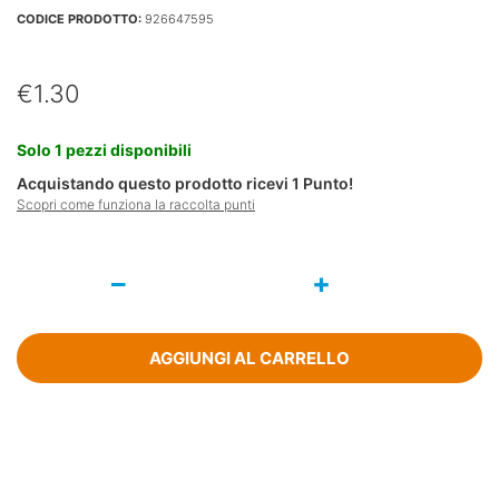
CODICE PRODOTTO:
926647595
€
1.30
Solo 1 pezzi disponibili
Acquistando questo prodotto ricevi
1
Punto!
Scopri come funziona la raccolta punti
Contenitore
Urina
Baby
Femmina
1
AGGIUNGI AL CARRELLO
Pezzo
quantità