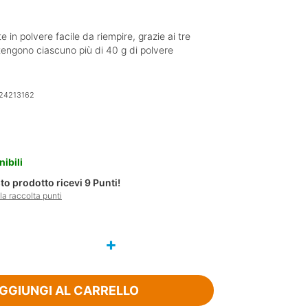
e in polvere facile da riempire, grazie ai tre
engono ciascuno più di 40 g di polvere
24213162
nibili
o prodotto ricevi
9
Punti!
a raccolta punti
GGIUNGI AL CARRELLO