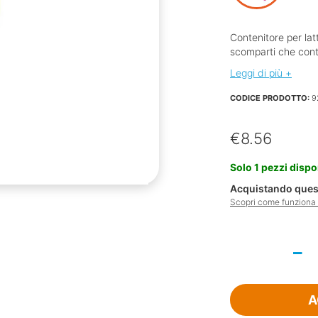
Contenitore per latt
scomparti che cont
Leggi di più +
CODICE PRODOTTO:
9
€
8.56
Solo 1 pezzi dispo
Acquistando quest
Scopri come funziona l
Mam
Milk
Box
Contenitore
A
Per
Latte