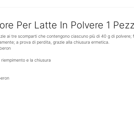
re Per Latte In Polvere 1 Pez
razie ai tre scomparti che contengono ciascuno più di 40 g di polvere; 
amente; a prova di perdita, grazie alla chiusura ermetica.
iberon
il riempimento e la chiusura
beron