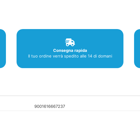
In
Polvere
1
Pezzo
quantità
Consegna rapida
Il tuo ordine verrà spedito alle 14 di domani
9001616667237