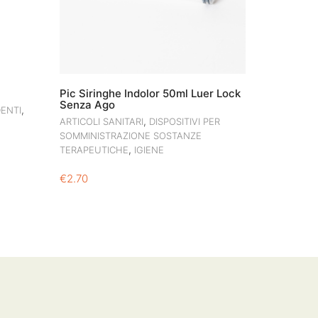
Pic Siringhe Indolor 50ml Luer Lock
Senza Ago
,
DENTI
,
ARTICOLI SANITARI
DISPOSITIVI PER
SOMMINISTRAZIONE SOSTANZE
,
TERAPEUTICHE
IGIENE
€
2.70