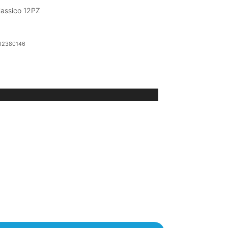
lassico 12PZ
12380146