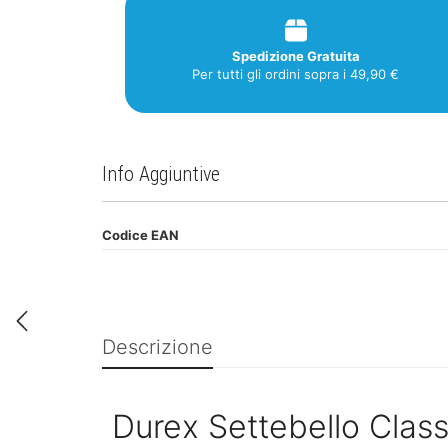
Spedizione Gratuita
Per tutti gli ordini sopra i 49,90 €
Info Aggiuntive
Codice EAN
Descrizione
Durex Settebello Clas