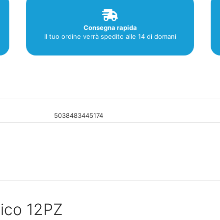
Consegna rapida
Il tuo ordine verrà spedito alle 14 di domani
5038483445174
sico 12PZ