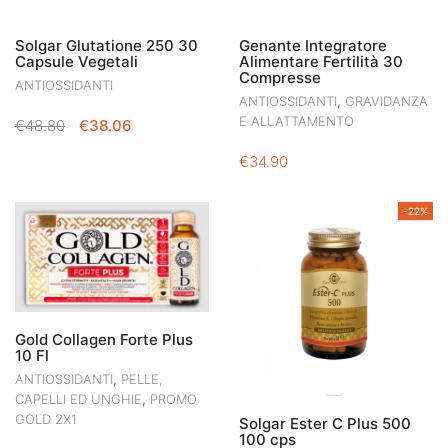
Solgar Glutatione 250 30
Genante Integratore
Capsule Vegetali
Alimentare Fertilità 30
Compresse
ANTIOSSIDANTI
,
ANTIOSSIDANTI
GRAVIDANZA
E ALLATTAMENTO
IL
IL
€
48.80
€
38.06
PREZZO
PREZZO
€
34.90
ORIGINALE
ATTUALE
ERA:
È:
€48.80.
€38.06.
-22%
Gold Collagen Forte Plus
10 Fl
,
ANTIOSSIDANTI
PELLE,
,
CAPELLI ED UNGHIE
PROMO
GOLD 2X1
Solgar Ester C Plus 500
100 cps