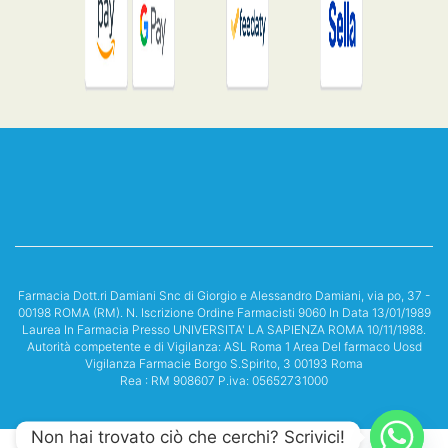
Farmacia Dott.ri Damiani Snc di Giorgio e Alessandro Damiani, via po, 37 -
00198 ROMA (RM). N. Iscrizione Ordine Farmacisti 9060 In Data 13/01/1989
Laurea In Farmacia Presso UNIVERSITA' LA SAPIENZA ROMA 10/11/1988.
Autorità competente e di Vigilanza: ASL Roma 1 Area Del farmaco Uosd
Vigilanza Farmacie Borgo S.Spirito, 3 00193 Roma
Rea : RM 908607 P.iva: 05652731000
Non hai trovato ciò che cerchi? Scrivici!