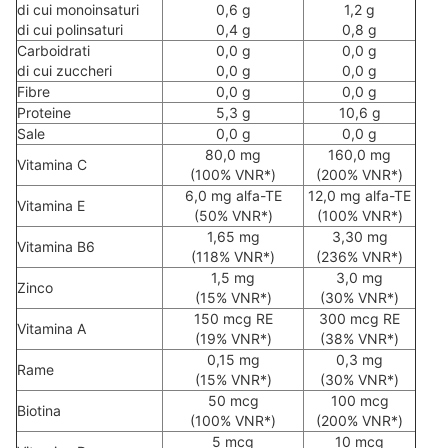
di cui monoinsaturi
0,6 g
1,2 g
di cui polinsaturi
0,4 g
0,8 g
Carboidrati
0,0 g
0,0 g
di cui zuccheri
0,0 g
0,0 g
Fibre
0,0 g
0,0 g
Proteine
5,3 g
10,6 g
Sale
0,0 g
0,0 g
80,0 mg
160,0 mg
Vitamina C
(100% VNR*)
(200% VNR*)
6,0 mg alfa-TE
12,0 mg alfa-TE
Vitamina E
(50% VNR*)
(100% VNR*)
1,65 mg
3,30 mg
Vitamina B6
(118% VNR*)
(236% VNR*)
1,5 mg
3,0 mg
Zinco
(15% VNR*)
(30% VNR*)
150 mcg RE
300 mcg RE
Vitamina A
(19% VNR*)
(38% VNR*)
0,15 mg
0,3 mg
Rame
(15% VNR*)
(30% VNR*)
50 mcg
100 mcg
Biotina
(100% VNR*)
(200% VNR*)
5 mcg
10 mcg