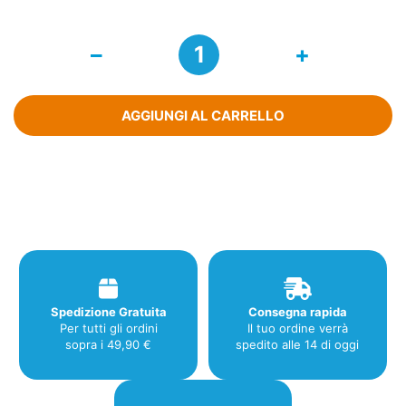
Gold
Collagen
Forte
Integratore
Antiage
AGGIUNGI AL CARRELLO
10
Flaconcini
quantità
Spedizione Gratuita
Consegna rapida
Per tutti gli ordini
Il tuo ordine verrà
sopra i 49,90 €
spedito alle 14 di oggi