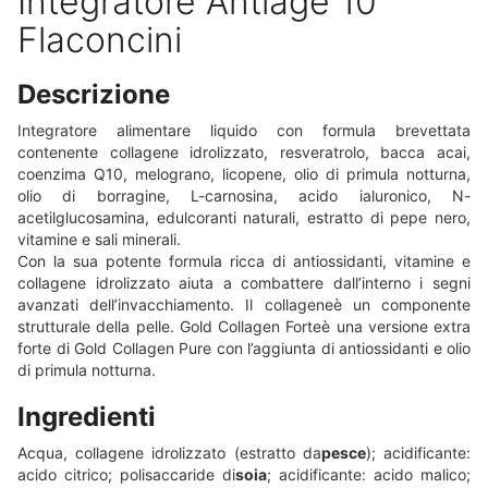
Integratore Antiage 10
Flaconcini
Descrizione
Integratore alimentare liquido con formula brevettata
contenente collagene idrolizzato, resveratrolo, bacca acai,
coenzima Q10, melograno, licopene, olio di primula notturna,
olio di borragine, L-carnosina, acido ialuronico, N-
acetilglucosamina, edulcoranti naturali, estratto di pepe nero,
vitamine e sali minerali.
Con la sua potente formula ricca di antiossidanti, vitamine e
collagene idrolizzato aiuta a combattere dall’interno i segni
avanzati dell’invacchiamento. Il collageneè un componente
strutturale della pelle. Gold Collagen Forteè una versione extra
forte di Gold Collagen Pure con l’aggiunta di antiossidanti e olio
di primula notturna.
Ingredienti
Acqua, collagene idrolizzato (estratto da
pesce
); acidificante:
acido citrico; polisaccaride di
soia
; acidificante: acido malico;