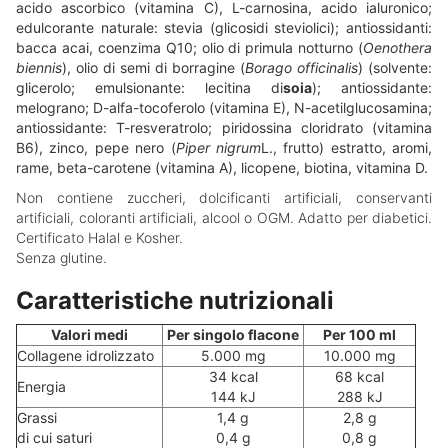
acido ascorbico (vitamina C), L-carnosina, acido ialuronico;
edulcorante naturale: stevia (glicosidi steviolici); antiossidanti:
bacca acai, coenzima Q10; olio di primula notturno (
Oenothera
biennis
), olio di semi di borragine (
Borago officinalis
) (solvente:
glicerolo; emulsionante: lecitina di
soia
); antiossidante:
melograno; D-alfa-tocoferolo (vitamina E), N-acetilglucosamina;
antiossidante: T-resveratrolo; piridossina cloridrato (vitamina
B6), zinco, pepe nero (
Piper nigrum
L., frutto) estratto, aromi,
rame, beta-carotene (vitamina A), licopene, biotina, vitamina D.
Non contiene zuccheri, dolcificanti artificiali, conservanti
artificiali, coloranti artificiali, alcool o OGM. Adatto per diabetici.
Certificato Halal e Kosher.
Senza glutine.
Caratteristiche nutrizionali
Valori medi
Per singolo flacone
Per 100 ml
Collagene idrolizzato
5.000 mg
10.000 mg
34 kcal
68 kcal
Energia
144 kJ
288 kJ
Grassi
1,4 g
2,8 g
di cui saturi
0,4 g
0,8 g