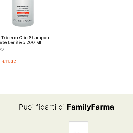
e Triderm Olio Shampoo
nte Lenitivo 200 Ml
OO
IL
IL
€
11.62
PREZZO
PREZZO
ORIGINALE
ATTUALE
ERA:
È:
€14.90.
€11.62.
Puoi fidarti di
FamilyFarma