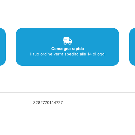
400
Ml
quantità
Consegna rapida
Il tuo ordine verrà spedito alle 14 di oggi
3282770144727