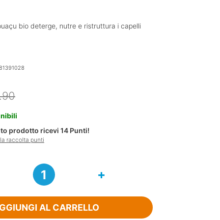
çu bio deterge, nutre e ristruttura i capelli
81391028
Il
Il
.90
prezzo
prezzo
originale
attuale
nibili
era:
è:
o prodotto ricevi
14
Punti!
€18.90.
€13.96.
a raccolta punti
GGIUNGI AL CARRELLO