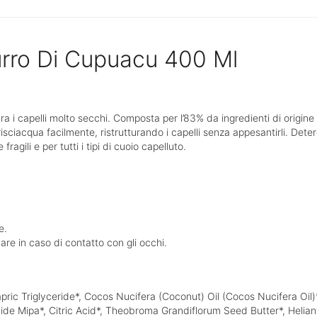
rro Di Cupuacu 400 Ml
a i capelli molto secchi. Composta per l’83% da ingredienti di origi
isciacqua facilmente, ristrutturando i capelli senza appesantirli. Deterg
ragili e per tutti i tipi di cuoio capelluto.
e.
uare in caso di contatto con gli occhi.
apric Triglyceride*, Cocos Nucifera (Coconut) Oil (Cocos Nucifera Oi
e Mipa*, Citric Acid*, Theobroma Grandiflorum Seed Butter*, Helian