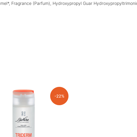
aramel*, Fragrance (Parfum), Hydroxypropyl Guar Hydroxypropyltrimon
-22%