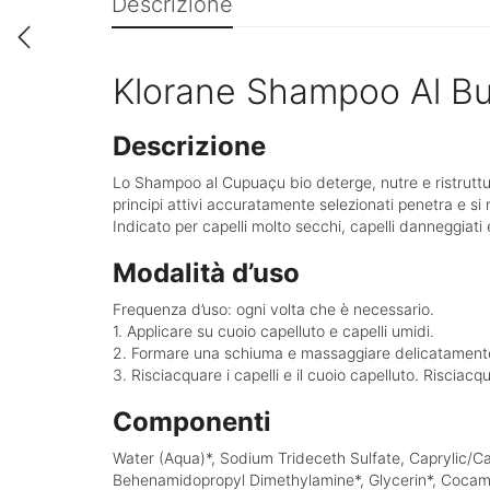
Descrizione
Klorane Shampoo Al Bu
Descrizione
Lo Shampoo al Cupuaçu bio deterge, nutre e ristruttur
principi attivi accuratamente selezionati penetra e si r
Indicato per capelli molto secchi, capelli danneggiati e f
Modalità d’uso
Frequenza d’uso: ogni volta che è necessario.
1. Applicare su cuoio capelluto e capelli umidi.
2. Formare una schiuma e massaggiare delicatament
3. Risciacquare i capelli e il cuoio capelluto. Risciacq
Componenti
Water (Aqua)*, Sodium Trideceth Sulfate, Caprylic/C
Behenamidopropyl Dimethylamine*, Glycerin*, Cocamid