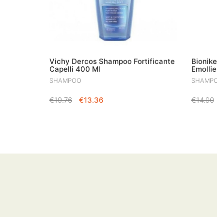
Vichy Dercos Shampoo Fortificante
Bionik
Capelli 400 Ml
Emollie
SHAMPOO
SHAMP
IL
IL
€
19.76
€
13.36
€
14.90
PREZZO
PREZZO
ORIGINALE
ATTUALE
ERA:
È:
€19.76.
€13.36.