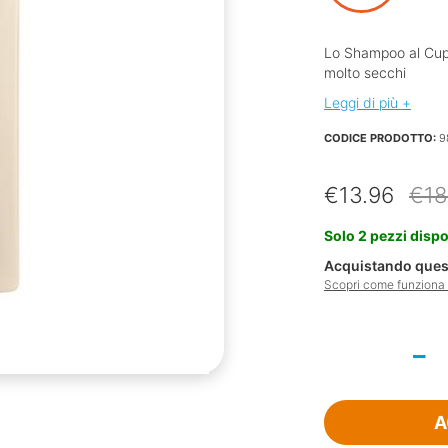
Lo Shampoo al Cupua
molto secchi
Leggi di più +
CODICE PRODOTTO:
9
€
13.96
€
18
Solo 2 pezzi dispo
Acquistando quest
Scopri come funziona l
Klorane
Shampoo
Al
Burro
A
Di
Cupuacu