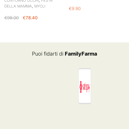
,
CONTORNO OCCHI
FESTA
,
DELLA MAMMA
MYCLI
€
9.90
IL
IL
€
98.00
€
78.40
PREZZO
PREZZO
ORIGINALE
ATTUALE
ERA:
È:
€98.00.
€78.40.
Puoi fidarti di
FamilyFarma