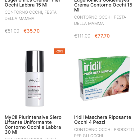
Occhi Labbra 15 Ml
Crema Contorno Occhi 15
Ml
,
CONTORNO OCCHI
FESTA
,
CONTORNO OCCHI
FESTA
DELLA MAMMA
DELLA MAMMA
IL
IL
€
51.00
€
35.70
IL
IL
€
111.00
€
77.70
PREZZO
PREZZO
PREZZO
PREZZO
ORIGINALE
ATTUALE
ORIGINALE
ATTUALE
ERA:
È:
-20%
ERA:
È:
€51.00.
€35.70.
€111.00.
€77.70.
MyCli Plurintensive Siero
Iridil Maschera Riposante
Liftante Uniformante
Occhi 4 Pezzi
Contorno Occhi e Labbra
,
CONTORNO OCCHI
PRODOTTI
30 Ml
PER GLI OCCHI