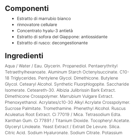
Componenti
Estratto di marrubio bianco
rinnovatore cellulare
Concentrato hyalu-3 antietà
Estratto di sofora del Giappone: antiossidante
Estratto di rusco: decongestionante
Ingredienti
Aqua / Water / Eau. Glycerin. Propanediol. Pentaerythrityl
Tetraethylhexanoate. Aluminum Starch Octenylsuccinate. C10-
18 Triglycerides. Pentylene Glycol. Dimethicone. Butylene
Glycol. Cetearyl Alcohol. Synthetic Fluorphlogopite. Saccharide
Isomerate. Ceteareth-30. Albizia Julibrissin Bark Extract.
Dimethicone Crosspolymer. Marrubium Vulgare Extract.
Phenoxyethanol. Acrylates/c10-30 Alkyl Acrylate Crosspolymer.
Sucrose Palmitate. Tromethamine. Phenethyl Alcohol. Ruscus
Aculeatus Root Extract. Ci 77019 / Mica. Tetrasodium Edta.
Xanthan Gum. Ci 77891 / Titanium Dioxide. Tocopheryl Acetate.
Glyceryl Linoleate. Yeast Extract / Extrait De Levure. Silica.
Citric Acid. Sodium Hyaluronate. Sodium Citrate. Potassium