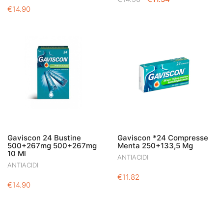
€
14.90
PREZZO
PREZZO
ORIGINALE
ATTUALE
ERA:
È:
€14.90.
€11.54.
Gaviscon 24 Bustine
Gaviscon *24 Compresse
500+267mg 500+267mg
Menta 250+133,5 Mg
10 Ml
ANTIACIDI
ANTIACIDI
€
11.82
€
14.90