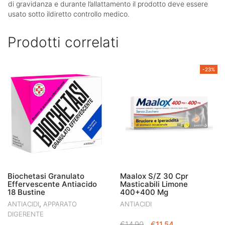
di gravidanza e durante l’allattamento il prodotto deve essere
usato sotto ildiretto controllo medico.
Prodotti correlati
-23%
Biochetasi Granulato
Maalox S/Z 30 Cpr
Effervescente Antiacido
Masticabili Limone
18 Bustine
400+400 Mg
,
ANTIACIDI
APPARATO
ANTIACIDI
DIGERENTE
IL
IL
€
14.90
€
11.54