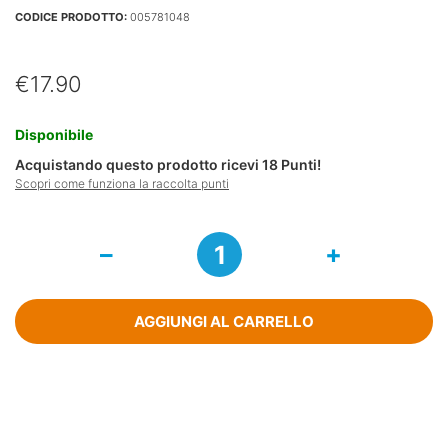
CODICE PRODOTTO:
005781048
€
17.90
Disponibile
Acquistando questo prodotto ricevi
18
Punti!
Scopri come funziona la raccolta punti
Magnesia
Bisurata
Aromatic
80
Compresse
AGGIUNGI AL CARRELLO
quantità