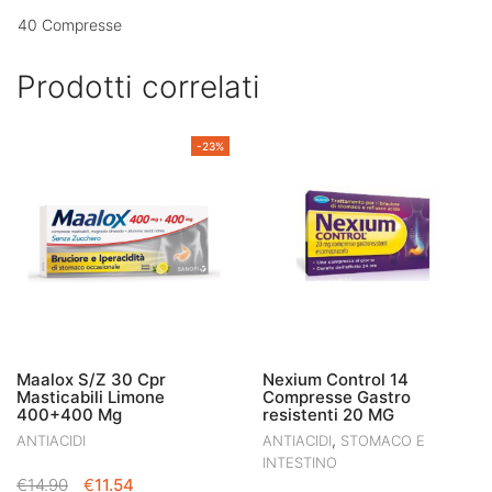
40 Compresse
Prodotti correlati
-23%
Maalox S/Z 30 Cpr
Nexium Control 14
Masticabili Limone
Compresse Gastro
400+400 Mg
resistenti 20 MG
,
ANTIACIDI
ANTIACIDI
STOMACO E
INTESTINO
IL
IL
€
14.90
€
11.54