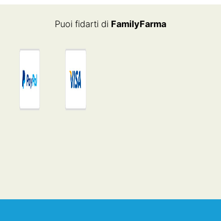
€6.60.
€4.59.
Puoi fidarti di
FamilyFarma