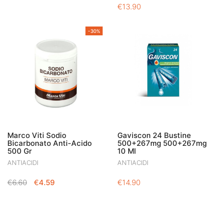
PREZZO
PREZZO
€
13.90
ORIGINALE
ATTUALE
ERA:
È:
-30%
€14.90.
€11.54.
Marco Viti Sodio
Gaviscon 24 Bustine
Bicarbonato Anti-Acido
500+267mg 500+267mg
500 Gr
10 Ml
ANTIACIDI
ANTIACIDI
IL
IL
€
6.60
€
4.59
€
14.90
PREZZO
PREZZO
ORIGINALE
ATTUALE
ERA:
È: