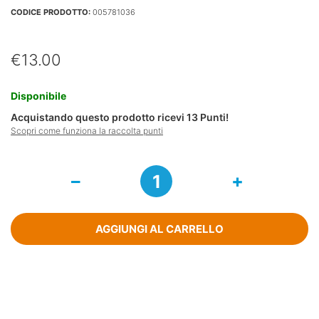
CODICE PRODOTTO:
005781036
€
13.00
Disponibile
Acquistando questo prodotto ricevi
13
Punti!
Scopri come funziona la raccolta punti
Magnesia
Bisurata
Per
L'acidità
Dello
AGGIUNGI AL CARRELLO
Stomaco
40
Compresse
quantità