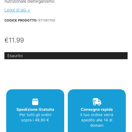
nutrizionale dell’organismo.
Leggi di più +
CODICE PRODOTTO:
971391709
€
11.99
Esaurito
Spedizione Gratuita
Consegna rapida
Per tutti gli ordini
Il tuo ordine verrà
sopra i 49,90 €
spedito alle 14 di
domani