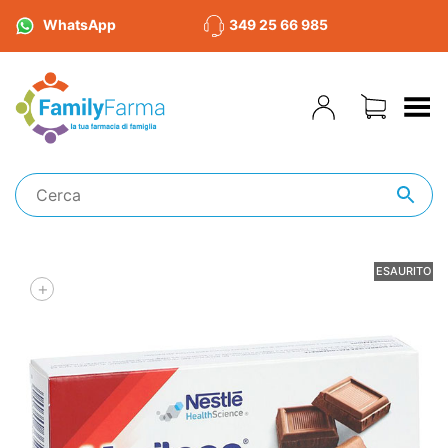
WhatsApp
349 25 66 985
Toggle Menu
ESAURITO
+