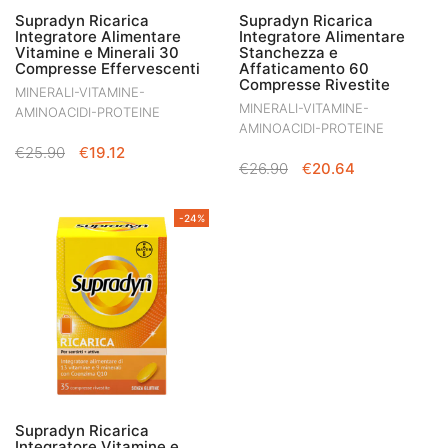
Supradyn Ricarica
Supradyn Ricarica
Integratore Alimentare
Integratore Alimentare
Vitamine e Minerali 30
Stanchezza e
Compresse Effervescenti
Affaticamento 60
Compresse Rivestite
MINERALI-VITAMINE-
MINERALI-VITAMINE-
AMINOACIDI-PROTEINE
AMINOACIDI-PROTEINE
IL
IL
€
25.90
€
19.12
IL
IL
€
26.90
€
20.64
PREZZO
PREZZO
PREZZO
PREZZO
ORIGINALE
ATTUALE
ORIGINALE
ATTUALE
ERA:
È:
-24%
ERA:
È:
€25.90.
€19.12.
€26.90.
€20.64.
Supradyn Ricarica
Integratore Vitamine e