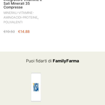
Sali Minerali 35
Compresse
MINERALI-VITAMINE-
,
AMINOACIDI-PROTEINE
POLIVALENTI
IL
IL
€
19.50
€
14.88
PREZZO
PREZZO
ORIGINALE
ATTUALE
ERA:
È:
€19.50.
€14.88.
Puoi fidarti di
FamilyFarma