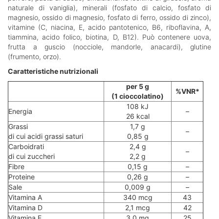
naturale di vaniglia), minerali (fosfato di calcio, fosfato di
magnesio, ossido di magnesio, fosfato di ferro, ossido di zinco),
vitamine (C, niacina, E, acido pantotenico, B6, riboflavina, A,
tiammina, acido folico, biotina, D, B12). Può contenere uova,
frutta a guscio (nocciole, mandorle, anacardi), glutine
(frumento, orzo).
Caratteristiche nutrizionali
per 5 g
%VNR*
(1 cioccolatino)
108 kJ
Energia
–
26 kcal
Grassi
1,7 g
–
di cui acidi grassi saturi
0,85 g
Carboidrati
2,4 g
–
di cui zuccheri
2,2 g
Fibre
0,15 g
–
Proteine
0,26 g
–
Sale
0,009 g
–
Vitamina A
340 mcg
43
Vitamina D
2,1 mcg
42
Vitamina E
3,0 mg
25