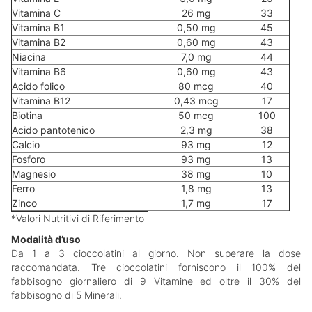
Vitamina C
26 mg
33
Vitamina B1
0,50 mg
45
Vitamina B2
0,60 mg
43
Niacina
7,0 mg
44
Vitamina B6
0,60 mg
43
Acido folico
80 mcg
40
Vitamina B12
0,43 mcg
17
Biotina
50 mcg
100
Acido pantotenico
2,3 mg
38
Calcio
93 mg
12
Fosforo
93 mg
13
Magnesio
38 mg
10
Ferro
1,8 mg
13
Zinco
1,7 mg
17
*Valori Nutritivi di Riferimento
Modalità d’uso
Da 1 a 3 cioccolatini al giorno. Non superare la dose
raccomandata. Tre cioccolatini forniscono il 100% del
fabbisogno giornaliero di 9 Vitamine ed oltre il 30% del
fabbisogno di 5 Minerali.